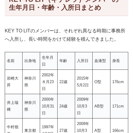
生年月日・年齢・入所日まとめ
KEY TO LITのメンバーは、それぞれ異なる時期に事務所
へ入所し、長い時間をかけて経験を積んできました。
生年月
名前
出身地
年齢
入所日
血液型
身長
日
2002年
岩崎大
神奈川
2015年
８月23
22歳
O型
176cm
昇
県
5月2日
日
2000年
2009年
井上瑞
神奈川
10月31
24歳
10月3
AB型
171cm
稀
県
日
日
2009年
中村嶺
1997年
東京都
27歳
10月3
A型
166cm