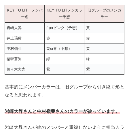
KEY TO LIT メンバ
KEY TO LITメンカラ
旧グループのメンカ
ー名
ー予想
ラー
岩崎大昇
白orピンク（予想）
黄
井上瑞稀
赤
赤
中村嶺亜
黄or青（予想）
黄
猪狩蒼弥
緑
緑
佐々木大光
紫
紫
基本的にメンバーカラーは、旧グループから引き継ぐ形と
なると思われます。
岩崎大昇さんと中村嶺亜さんのカラーが被っています。
岩崎大昇さんが他のメンバーと重複しないように担当カラ