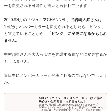
ーを変更される可能性が高いと言われています。
2020年4月の「ジュニアCHANNEL」で
岩崎大昇さん
は、
1日だけメンバーカラーを変えられるとしたら「ピンク」
と答えていることから、
「ピンク」に変更になるかもしれ
ません
。
中村嶺亜さんも大人っぽさを強調する青などに変更するか
もしれません。
近日中にメンバーカラーが発表されるのではないでしょう
か。
ACEes（エイシーズ）メンバーカラーは？色の
決め方や生年月日・入所日まとめ！
2025年2月16日に結成された5人組アイドルグループ
ACEes（エイシーズ）。これまで「美 少年」「HiHi Jets」
「少年忍者」などで活躍していたメンバーが新たに集結