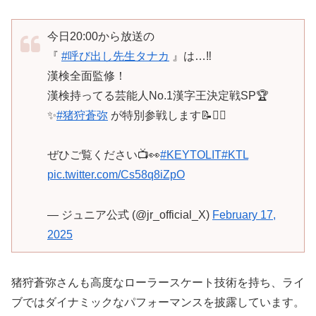
今日20:00から放送の
『
#呼び出し先生タナカ
』は…‼︎
漢検全面監修！
漢検持ってる芸能人No.1漢字王決定戦SP🏆
✨
#猪狩蒼弥
が特別参戦します📝❤️‍🔥
ぜひご覧ください📺👀
#KEYTOLIT
#KTL
pic.twitter.com/Cs58q8iZpO
— ジュニア公式 (@jr_official_X)
February 17,
2025
猪狩蒼弥さんも高度なローラースケート技術を持ち、ライ
ブではダイナミックなパフォーマンスを披露しています。