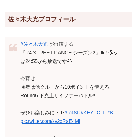
佐々木大光プロフィール
#佐々木大光
が出演する
『R4 STREET DANCE シーズン2』🪩✨🕺🏻
は24:55から放送です🌝
今宵は…
勝者は他クルーから10ポイントを奪える、
Round6 下克上サイファーバトル‼︎❤️‍🔥
ぜひお楽しみに🧢💫
#R4SD
#KEYTOLIT
#KTL
pic.twitter.com/zv2xRaE4Mi