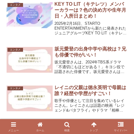
KEY TO LIT（キテレツ）メンバ
エンタメ
ーカラーは？色の決め方や生年月
日・入所日まとめ！
2025年2月16日、STARTO
ENTERTAINMENTから新たに発表された
ジュニアグループKEY TO LIT（キテレ
ツ）。これまで異なるグループで活動し
ていた5人のメンバーが集結し、新たな一
歩を踏み出しました。新グループKEY
坂元愛登の出身中学や高校は？兄
エンタメ
T...
も俳優で仲がいい！
坂元愛登さんは、2024年TBS系ドラマ
「不適切にもほどがある！」キヨシ役で
話題された俳優です。坂元愛登さんはそ
の後も人気の連続ドラマ出演で、最も注
目されている若手俳優の一人です。そん
な坂元愛登さんの出身中学や高校はどこ
レイニの父親は徳永英明で母親は
エンタメ
なのか気になりますね...
誰？経歴や学歴がすごい！
歌手や俳優として注目を集めているレイ
ニさん。レイニさんは話題の映画『レジ
ェンド&バタフライ』やドラマ『相棒
season23』に出演し、イケメン俳優とい
うことで話題となっていました。また、
ドラマ『相続探偵』の主題歌『ラストレ
CDTV年越しライブ2024-2025の
エンタメ
ター』で音楽業界...
メニュー
ホーム
検索
トップ
サイドバー
見逃し配信はいつから？タイムテ