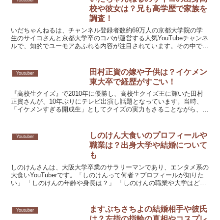
校や彼女は？兄も高学歴で家族を
調査！
いだちゃんねるは、チャンネル登録者数約69万人の京都大学院の学
生のサイコさんと京都大学卒のコバが運営する人気YouTubeチャンネ
ルで、知的でユーモアあふれる内容が注目されています。その中で
も、サイコさんは独特のキャラクターと軽快なトークで...
田村正資の嫁や子供は？イケメン
Youtuber
東大卒で経歴がすごい！
『高校生クイズ』で2010年に優勝し、高校生クイズ王に輝いた田村
正資さんが、10年ぶりにテレビ出演し話題となっています。当時、
「イケメンすぎる開成生」としてクイズの実力もさることながら、イ
ケメンすぎると一躍注目されていました。その後、田村正...
しのけん大食いのプロフィールや
Youtuber
職業は？出身大学や結婚について
も
しのけんさんは、大阪大学卒業のサラリーマンであり、エンタメ系の
大食いYouTuberです。「しのけんって何者？プロフィールが知りた
い」 「しのけんの年齢や身長は？」 「しのけんの職業や大学はど
こ？」 「しのけんは結婚しているの？」など、しの...
ますぶちさちよの結婚相手や彼氏
Youtuber
は？左指の指輪の真相やコスプレ