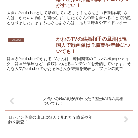
がすごい！
大食いYouTuberとして活躍しているますぶちさちよ（桝渕祥与）さ
んは、かわいい顔にも関わらず、したくさんの量を食べることで話題
となりました。ますぶちさちよさんは、元ミス鎌倉やアイドルオーデ
ィションでの受賞などの経歴をもつ、美人と知られて...
かおるTVの結婚相手の旦那は韓
Youtuber
国人で顔画像は？職業や年齢につ
いても！
韓国系YouTuberのかおるTVさんは、韓国関連のモッパン動画やメイ
ク、韓国語講座など、多岐にわたるコンテンツを発信しています。そ
んな人気YouTuberのかおるtvさんが結婚を発表し、ファンの間で大
きな話題となりました。かおるTVさんが...
大食いみゆの顔が変わった？整形の噂の真相に
ついても！
ロシアン佐藤の山口は彼氏で別れた？職業や年
齢を調査！