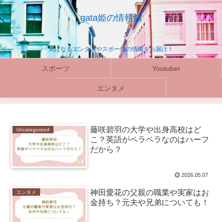
gata姫の情報館
気になるエンタメやスポーツの情報をお届け！
スポーツ
Youtuber
エンタメ
藤咲碧羽の大学や出身高校はど
Uncategorized
こ？英語がペラペラなのはハーフ
だから？
2026.05.07
神田愛花の父親の職業や実家はお
エンタメ
金持ち？元夫や兄弟についても！