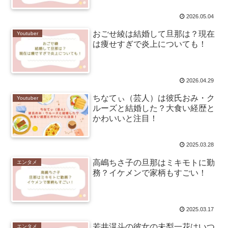
2026.05.04
おごせ綾は結婚して旦那は？現在
Youtuber
は痩せすぎで炎上についても！
2026.04.29
ちなてぃ（芸人）は彼氏おみ・ク
Youtuber
ルーズと結婚した？大食い経歴と
かわいいと注目！
2025.03.28
高嶋ちさ子の旦那はミキモトに勤
エンタメ
務？イケメンで家柄もすごい！
2025.03.17
若井滉斗の彼女の未梨一花はいつ
エンタメ